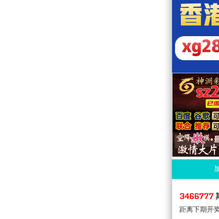
3466777
距离下期开