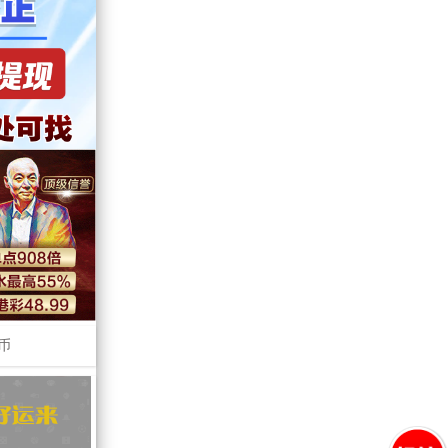
币
5
13
=
小
单